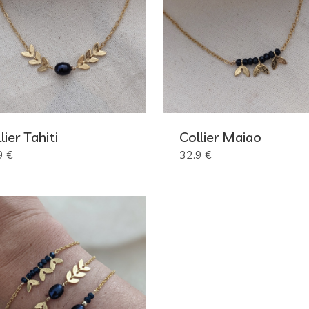
lier Tahiti
Collier Maiao
9 €
32.9 €