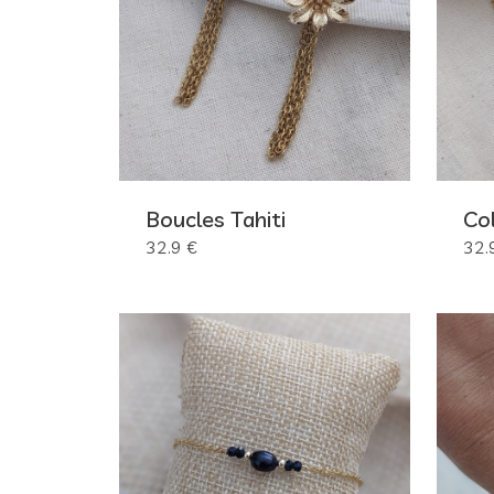
Boucles Tahiti
Col
32.9 €
32.