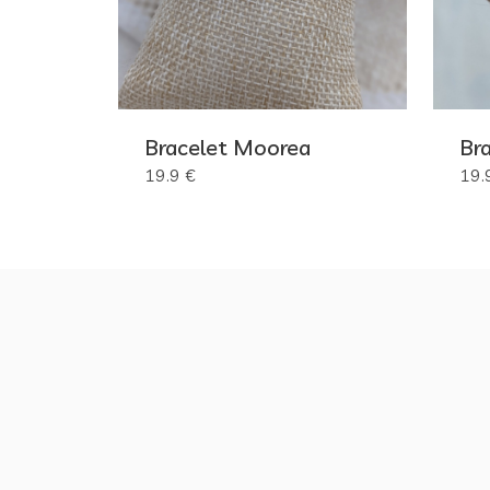
Bracelet Moorea
Br
19.9 €
19.