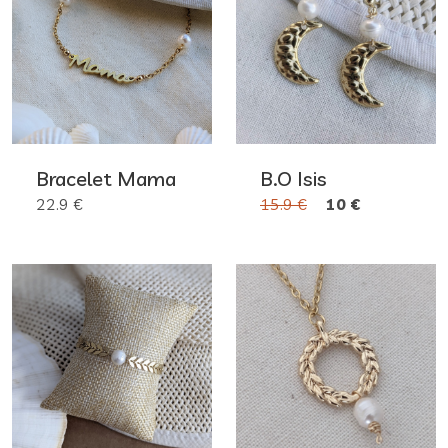
Bracelet Mama
B.O Isis
22.9 €
15.9 €
10 €