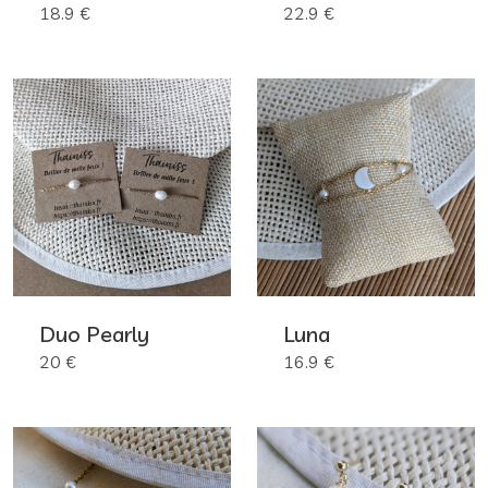
18.9 €
22.9 €
Duo Pearly
Luna
20 €
16.9 €