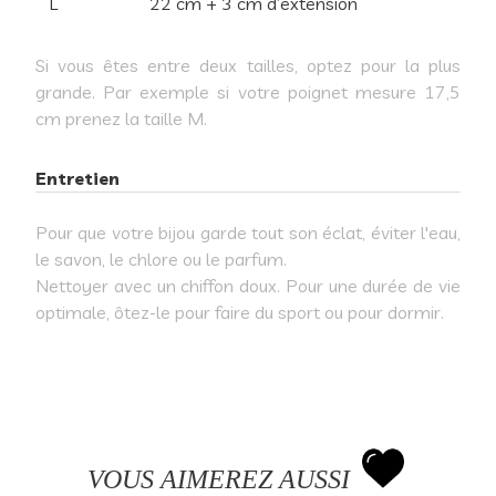
L
22 cm + 3 cm d’extension
Si vous êtes entre deux tailles, optez pour la plus
grande. Par exemple si votre poignet mesure 17,5
cm prenez la taille M.
Entretien
Pour que votre bijou garde tout son éclat, éviter l'eau,
le savon, le chlore ou le parfum.
Nettoyer avec un chiffon doux. Pour une durée de vie
optimale, ôtez-le pour faire du sport ou pour dormir.
VOUS AIMEREZ AUSSI