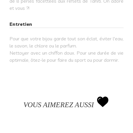
de 8 perles facettées aux reflets de Tahiti. On adore
et vous ?!
Entretien
Pour que votre bijou garde tout son éclat, éviter l'eau,
le savon, le chlore ou le parfum.
Nettoyer avec un chiffon doux. Pour une durée de vie
optimale, ôtez-le pour faire du sport ou pour dormir.
VOUS AIMEREZ AUSSI