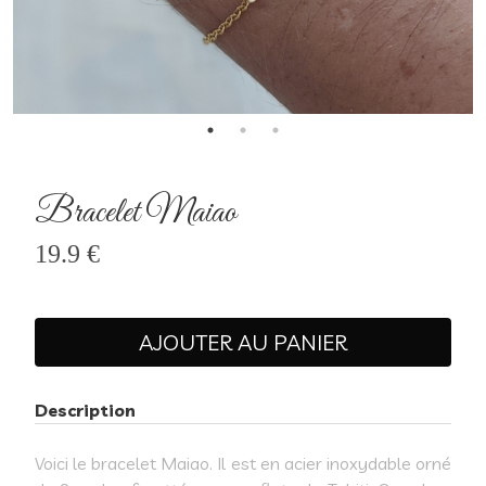
Bracelet Maiao
19.9 €
AJOUTER AU PANIER
Description
Voici le bracelet Maiao. Il est en acier inoxydable orné