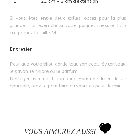
L
22 cm + 3 cm d’extension
Si vous êtes entre deux tailles, optez pour la plus
grande. Par exemple si votre poignet mesure 17,5
cm prenez la taille M.
Entretien
Pour que votre bijou garde tout son éclat, éviter l'eau,
le savon, le chlore ou le parfum.
Nettoyer avec un chiffon doux. Pour une durée de vie
optimale, ôtez-le pour faire du sport ou pour dormir.
VOUS AIMEREZ AUSSI