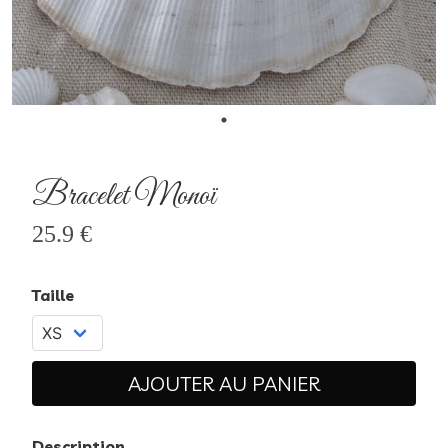
Bracelet Monoï
25.9 €
Taille
AJOUTER AU PANIER
Description