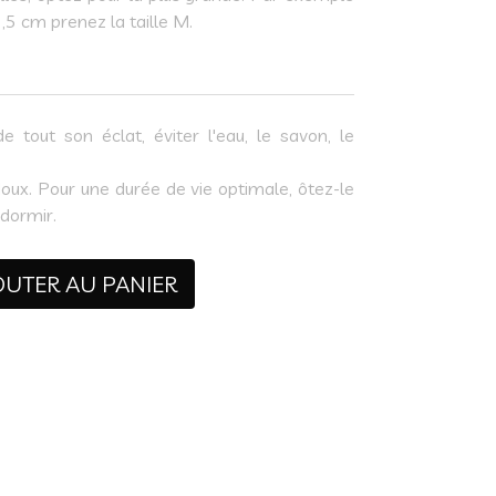
,5 cm prenez la taille M.
e tout son éclat, éviter l'eau, le savon, le
oux. Pour une durée de vie optimale, ôtez-le
 dormir.
OUTER AU PANIER