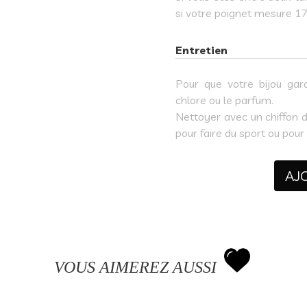
si votre poignet mesure 17
Entretien
Pour que votre bijou gard
chlore ou le parfum.
Nettoyer avec un chiffon d
pour faire du sport ou pour
AJ
VOUS AIMEREZ AUSSI