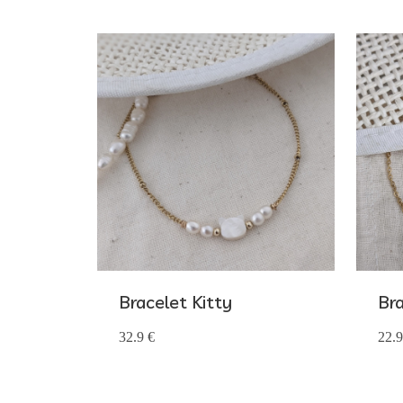
Bracelet Kitty
Br
32.9 €
22.9