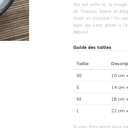
Elle est enfin là : la boug
de Thainiss. Sobre et élé
chats et chocolat ! On ado
bijou qui s’est glissé à 
déposé
Guide des tailles
Taille
Descri
XS
10 cm +
S
14 cm +
M
18 cm +
L
22 cm +
Si vous êtes entre deux ta